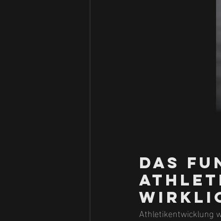
Das Fu
Athlet
wirkli
Athletikentwicklung wi