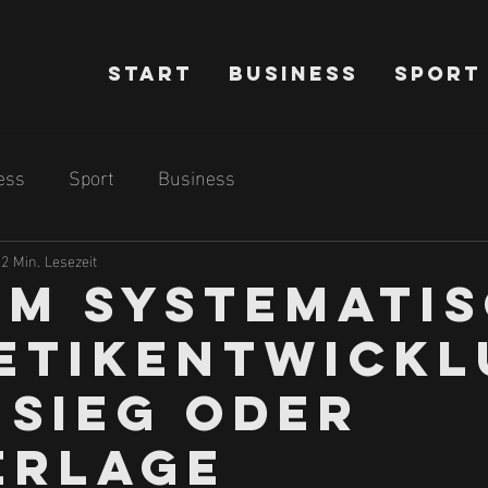
Start
Business
Sport
ess
Sport
Business
2 Min. Lesezeit
m systemati
etikentwick
 Sieg oder
erlage