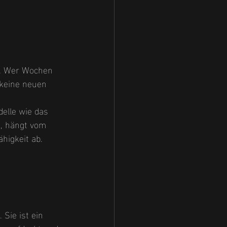
g. Wer Wochen 
 keine neuen 
delle wie das 
t, hängt vom 
higkeit ab. 
Sie ist ein 