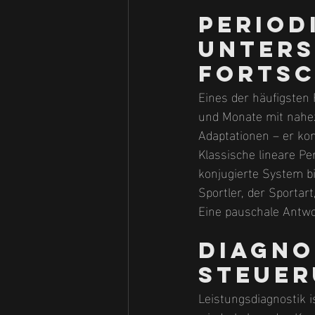
Period
Unters
Fortsc
Eines der häufigsten
und Monate mit nahezu
Adaptationen – er kon
Klassische lineare Pe
konjugierte System bi
Sportler, der Sportar
Eine pauschale Antwor
Diagno
Steuer
Leistungsdiagnostik i