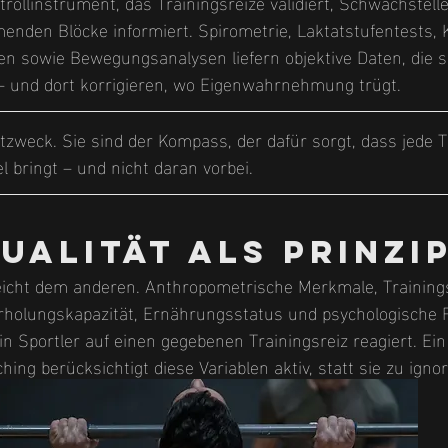
ollinstrument, das Trainingsreize validiert, Schwachstell
nden Blöcke informiert. Spirometrie, Laktatstufentests, K
n sowie Bewegungsanalysen liefern objektive Daten, die s
 und dort korrigieren, wo Eigenwahrnehmung trügt.
tzweck. Sie sind der Kompass, der dafür sorgt, dass jede 
l bringt – und nicht daran vorbei.
dualität als Prinzi
gleicht dem anderen. Anthropometrische Merkmale, Training
rholungskapazität, Ernährungsstatus und psychologische F
in Sportler auf einen gegebenen Trainingsreiz reagiert. Ein
ing berücksichtigt diese Variablen aktiv, statt sie zu ignor