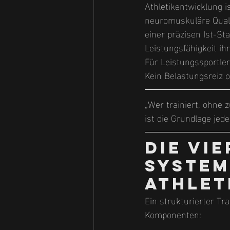
Athletikentwicklung i
neuromuskuläre Quali
einer präzisen Ist-St
Leistungsfähigkeit ih
Für Leistungssportler
Kein Belastungsreiz 
„Wer trainiert, ohne 
ist die Grundlage jed
Die vie
system
Athlet
Ein strukturierter Tr
Komponenten: