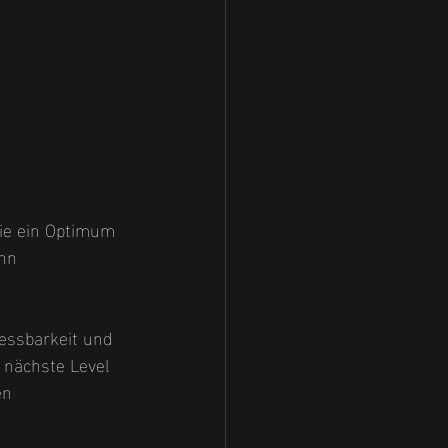
ie ein Optimum 
hn 
Messbarkeit und 
 nächste Level 
en 