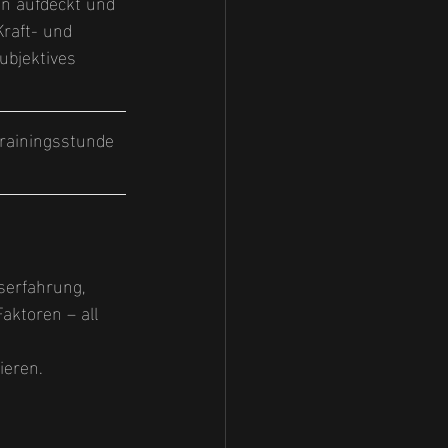
en aufdeckt und 
raft- und 
ubjektives 
Trainingsstunde 
p
serfahrung, 
aktoren – all 
 
ieren.