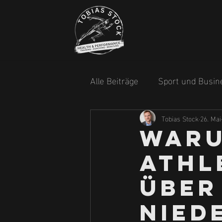
Alle Beiträge
Sport und Busin
Tobias Stock
26. Mai
Waru
Athl
über
Nied