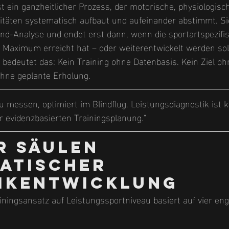
st ein ganzheitlicher Prozess, der motorische, physiologisc
täten systematisch aufbaut und aufeinander abstimmt. Sie
and-Analyse und endet erst dann, wenn die sportartspezifi
r Maximum erreicht hat – oder weiterentwickelt werden sol
 bedeutet das: Kein Training ohne Datenbasis. Kein Ziel oh
ohne geplante Erholung.
zu messen, optimiert im Blindflug. Leistungsdiagnostik ist k
er evidenzbasierten Trainingsplanung."
r Säulen 
atischer 
ikentwicklung
ainingsansatz auf Leistungssportniveau basiert auf vier en