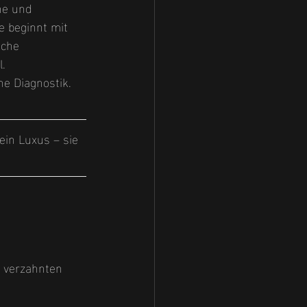
he und 
 beginnt mit 
sche 
l.
ne Diagnostik. 
ein Luxus – sie 
g verzahnten 