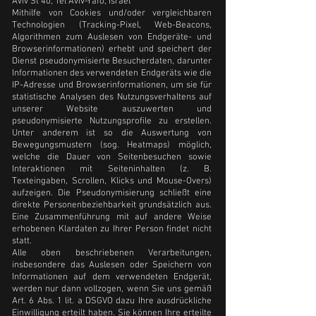
Aviv St 40, Tel Aviv-Yafo, Israel
Mithilfe von Cookies und/oder vergleichbaren
Technologien (Tracking-Pixel, Web-Beacons,
Algorithmen zum Auslesen von Endgeräte- und
Browserinformationen) erhebt und speichert der
Dienst pseudonymisierte Besucherdaten, darunter
Informationen des verwendeten Endgeräts wie die
IP-Adresse und Browserinformationen, um sie für
statistische Analysen des Nutzungsverhaltens auf
unserer Website auszuwerten und
pseudonymisierte Nutzungsprofile zu erstellen.
Unter anderem ist so die Auswertung von
Bewegungsmustern (sog. Heatmaps) möglich,
welche die Dauer von Seitenbesuchen sowie
Interaktionen mit Seiteninhalten (z. B.
Texteingaben, Scrollen, Klicks und Mouse-Overs)
aufzeigen. Die Pseudonymisierung schließt eine
direkte Personenbeziehbarkeit grundsätzlich aus.
Eine Zusammenführung mit auf andere Weise
erhobenen Klardaten zu Ihrer Person findet nicht
statt.
Alle oben beschriebenen Verarbeitungen,
insbesondere das Auslesen oder Speichern von
Informationen auf dem verwendeten Endgerät,
werden nur dann vollzogen, wenn Sie uns gemäß
Art. 6 Abs. 1 lit. a DSGVO dazu Ihre ausdrückliche
Einwilligung erteilt haben. Sie können Ihre erteilte