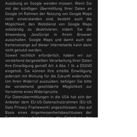
Ausübung an Google wenden müssen. Wenn Sie
mit der künftigen Übermittlung Ihrer Daten an
Google im Rahmen der Nutzung von Google Maps
nicht einverstanden sind, besteht auch die
Möglichkeit, den Webdienst von Google Maps
vollständig zu deaktivieren, indem Sie die
Anwendung JavaScript in Ihrem Browser
ausschalten. Google Maps und damit auch die
Kartenanzeige auf dieser Internetseite kann dann
nicht genutzt werden.
Soweit rechtlich erforderlich, haben wir zur
vorstehend dargestellten Verarbeitung Ihrer Daten
Ihre Einwilligung gemäß Art. 6 Abs. 1 lit. a DSGVO
eingeholt. Sie können Ihre erteilte Einwilligung
jederzeit mit Wirkung für die Zukunft widerrufen.
Um Ihren Widerruf auszuüben, befolgen Sie bitte
die vorstehend geschilderte Möglichkeit zur
Vornahme eines Widerspruchs.
Für Datenübermittlungen in die USA hat sich der
Anbieter dem EU-US-Datenschutzrahmen (EU-US
Data Privacy Framework) angeschlossen, das auf
Basis eines Angemessenheitsbeschlusses der
Europäischen Kommission die Einhaltung des
europäischen Datenschutzniveaus sicherstellt.
Weitere Hinweise zum Datenschutz von Google
finden sich hier: