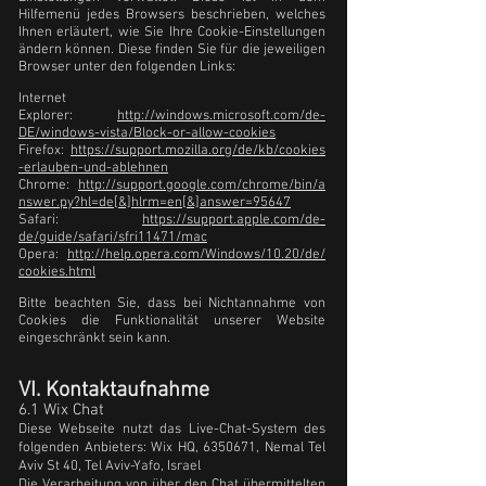
Hilfemenü jedes Browsers beschrieben, welches
Ihnen erläutert, wie Sie Ihre Cookie-Einstellungen
ändern können. Diese finden Sie für die jeweiligen
Browser unter den folgenden Links:
Internet
Explorer:
http://windows.microsoft.com/de-
DE/windows-vista/Block-or-allow-cookies
Firefox:
https://support.mozilla.org/de/kb/cookies
-erlauben-und-ablehnen
Chrome:
http://support.google.com/chrome/bin/a
nswer.py?hl=de[&]hlrm=en[&]answer=95647
Safari:
https://support.apple.com/de-
de/guide/safari/sfri11471/mac
Opera:
http://help.opera.com/Windows/10.20/de/
cookies.html
Bitte beachten Sie, dass bei Nichtannahme von
Cookies die Funktionalität unserer Website
eingeschränkt sein kann.
VI. Kontaktaufnahme
6.1 Wix Chat
Diese Webseite nutzt das Live-Chat-System des
folgenden Anbieters: Wix HQ,
6350671
, Nemal Tel
Aviv St 40, Tel Aviv-Yafo, Israel
Die Verarbeitung von über den Chat übermittelten