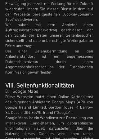
Einwilligung jederzeit mit Wirkung für die Zukunft
widerrufen, indem Sie diesen Dienst in dem auf
der Webseite bereitgestellten „Cookie-Consent-
Tool“ deaktivieren.
Wir haben mit dem Anbieter einen
Auftragsverarbeitungsvertrag geschlossen, der
den Schutz der Daten unserer Seitenbesucher
sicherstellt und eine unberechtigte Weitergabe an
Dritte untersagt.
Bei einer Datenübermittlung an den
Anbieterstandort ist ein angemessenes
Datenschutzniveau durch einen
Angemessenheitsbeschluss der Europäischen
Kommission gewährleistet.
VIII. Seitenfunktionalitäten
8.1 Google Maps
Diese Webseite nutzt einen Online-Kartendienst
des folgenden Anbieters: Google Maps (API) von
Google Ireland Limited, Gordon House, 4 Barrow
St, Dublin, D04 E5W5, Irland (“Google”).
Google Maps ist ein Webdienst zur Darstellung von
interaktiven (Land-)Karten, um geographische
Informationen visuell darzustellen. Über die
Nutzung dieses Dienstes wird Ihnen unser