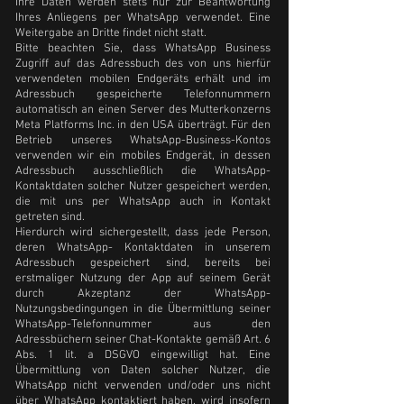
Ihre Daten werden stets nur zur Beantwortung
Ihres Anliegens per WhatsApp verwendet. Eine
Weitergabe an Dritte findet nicht statt.
Bitte beachten Sie, dass WhatsApp Business
Zugriff auf das Adressbuch des von uns hierfür
verwendeten mobilen Endgeräts erhält und im
Adressbuch gespeicherte Telefonnummern
automatisch an einen Server des Mutterkonzerns
Meta Platforms Inc. in den USA überträgt. Für den
Betrieb unseres WhatsApp-Business-Kontos
verwenden wir ein mobiles Endgerät, in dessen
Adressbuch ausschließlich die WhatsApp-
Kontaktdaten solcher Nutzer gespeichert werden,
die mit uns per WhatsApp auch in Kontakt
getreten sind.
Hierdurch wird sichergestellt, dass jede Person,
deren WhatsApp- Kontaktdaten in unserem
Adressbuch gespeichert sind, bereits bei
erstmaliger Nutzung der App auf seinem Gerät
durch Akzeptanz der WhatsApp-
Nutzungsbedingungen in die Übermittlung seiner
WhatsApp-Telefonnummer aus den
Adressbüchern seiner Chat-Kontakte gemäß Art. 6
Abs. 1 lit. a DSGVO eingewilligt hat. Eine
Übermittlung von Daten solcher Nutzer, die
WhatsApp nicht verwenden und/oder uns nicht
über WhatsApp kontaktiert haben, wird insofern