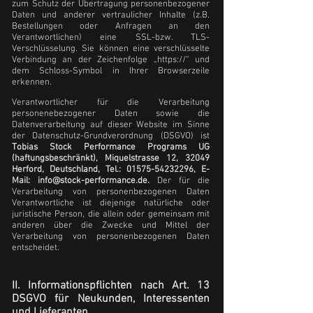
zum Schutz der Übertragung personenbezogener
Daten und anderer vertraulicher Inhalte (z.B.
Bestellungen oder Anfragen an den
Verantwortlichen) eine SSL-bzw. TLS-
Verschlüsselung. Sie können eine verschlüsselte
Verbindung an der Zeichenfolge „https://“ und
dem Schloss-Symbol in Ihrer Browserzeile
erkennen.
Verantwortlicher für die Verarbeitung
personenebezogener Daten sowie die
Datenverarbeitung auf dieser Website im Sinne
der Datenschutz-Grundverordnung (DSGVO) ist
Tobias Stock Performance Programs UG
(haftungsbeschränkt), Miquelstrasse 12, 32049
Herford, Deutschland, Tel.:
01575-54232296
, E-
Mail:
info@stock-performance.de
.
Der für die
Verarbeitung von personenbezogenen Daten
Verantwortliche ist diejenige natürliche oder
juristische Person, die allein oder gemeinsam mit
anderen über die Zwecke und Mittel der
Verarbeitung von personenbezogenen Daten
entscheidet.​
II. Informationspflichten nach Art. 13
DSGVO für Neukunden, Interessenten
und Lieferanten