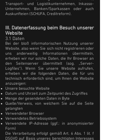
Transport- und Logistikunternehmen, Inkasso-
Unternehmen, Banken/Sparkassen oder auch
Auskunfteien (SCHUFA, Creditreform).
III. Datenerfassung beim Besuch unserer
Website
3.1 Daten
Bei der bloß informatorischen Nutzung unserer
Website, also wenn Sie sich nicht registrieren oder
uns anderweitig Informationen übermitteln,
erheben wir nur solche Daten, die Ihr Browser an
den Seitenserver übermittelt (sog. „Server-
Logfiles“). Wenn Sie unsere Website aufrufen,
erheben wir die folgenden Daten, die für uns
technisch erforderlich sind, um Ihnen die Website
anzuzeigen:
Unsere besuchte Website
Datum und Uhrzeit zum Zeitpunkt des Zugriffes
Menge der gesendeten Daten in Byte
Quelle/Verweis, von welchem Sie auf die Seite
gelangten
Verwendeter Browser
Verwendetes Betriebssystem
Verwendete IP-Adresse (ggf.: in anonymisierter
Form)
Die Verarbeitung erfolgt gemäß Art. 6 Abs. 1 lit. f
DSGVO auf Basis unseres berechtigten Interesses