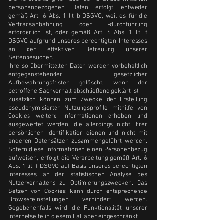
personenbezogenen Daten erfolgt entweder
gemäß Art. 6 Abs. 1 lit b DSGVO, weil es für die
Vertragsanbahnung oder -durchführung
erforderlich ist, oder gemäß Art. 6 Abs. 1 lit. f
DSGVO aufgrund unseres berechtigten Interesses
an der effektiven Betreuung unserer
Seitenbesucher.
Ihre so übermittelten Daten werden vorbehaltlich
entgegenstehender gesetzlicher
Aufbewahrungsfristen gelöscht, wenn der
betroffene Sachverhalt abschließend geklärt ist.
Zusätzlich können zum Zwecke der Erstellung
pseudonymisierter Nutzungsprofile mithilfe von
Cookies weitere Informationen erhoben und
ausgewertet werden, die allerdings nicht Ihrer
persönlichen Identifikation dienen und nicht mit
anderen Datensätzen zusammengeführt werden.
Sofern diese Informationen einen Personenbezug
aufweisen, erfolgt die Verarbeitung gemäß Art. 6
Abs. 1 lit. f DSGVO auf Basis unseres berechtigten
Interesses an der statistischen Analyse des
Nutzerverhaltens zu Optimierungszwecken. Das
Setzen von Cookies kann durch entsprechende
Browsereinstellungen verhindert werden.
Gegebenenfalls wird die Funktionalität unserer
Internetseite in diesem Fall aber eingeschränkt.