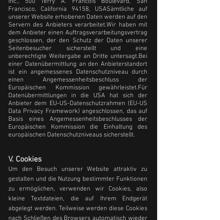
Inc., 500 Terry A. Francois Boulevard, San
Francisco, California 94158, USA
Sämtliche auf
unserer Website erhobenen Daten werden auf den
Servern des Anbieters verarbeitet.
Wir haben mit
dem Anbieter einen Auftragsverarbeitungsvertrag
geschlossen, der den Schutz der Daten unserer
Seitenbesucher sicherstellt und eine
unberechtigte Weitergabe an Dritte untersagt.
Bei
einer Datenübermittlung an den Anbieterstandort
ist ein angemessenes Datenschutzniveau durch
einen Angemessenheitsbeschluss der
Europäischen Kommission gewährleistet.
Für
Datenübermittlungen in die USA hat sich der
Anbieter dem EU-US-Datenschutzrahmen (EU-US
Data Privacy Framework) angeschlossen, das auf
Basis eines Angemessenheitsbeschlusses der
Europäischen Kommission die Einhaltung des
europäischen Datenschutzniveaus sicherstellt.
V. Cookies
Um den Besuch unserer Website attraktiv zu
gestalten und die Nutzung bestimmter Funktionen
zu ermöglichen, verwenden wir Cookies, also
kleine Textdateien, die auf Ihrem Endgerät
abgelegt werden. Teilweise werden diese Cookies
nach Schließen des Browsers automatisch wieder