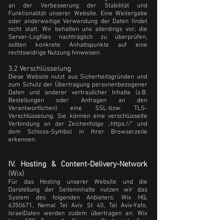
an der Verbesserung der Stabilität und
Funktionalität unserer Website. Eine Weitergabe
oder anderweitige Verwendung der Daten findet
nicht statt. Wir behalten uns allerdings vor, die
Server-Logfiles nachträglich zu überprüfen,
sollten konkrete Anhaltspunkte auf eine
rechtswidrige Nutzung hinweisen.
3.2 Verschlüsselung
Diese Website nutzt aus Sicherheitsgründen und
zum Schutz der Übertragung personenbezogener
Daten und anderer vertraulicher Inhalte (z.B.
Bestellungen oder Anfragen an den
Verantwortlichen) eine SSL-bzw. TLS-
Verschlüsselung. Sie können eine verschlüsselte
Verbindung an der Zeichenfolge „https://“ und
dem Schloss-Symbol in Ihrer Browserzeile
erkennen.
IV. Hosting & Content-Delivery-Network
(Wix)
Für das Hosting unserer Website und die
Darstellung der Seiteninhalte nutzen wir das
System des folgenden Anbieters: Wix HQ,
6350671
, Nemal Tel Aviv St 40, Tel Aviv-Yafo,
Israel
Daten werden zudem übertragen an: Wix